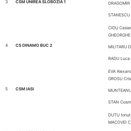
3
CSM UNIREA SLOBOZIA 1
DRAGOMIR 
STANESCU 
CIDU Casia
GHEORGHE 
4
CS DINAMO BUC 2
MILITARU D
RADU Luca
EVA Alexan
GROSU Cris
5
CSM IASI
MUNTEANU R
STAN Cosm
DUTU Ionut
MACOVEI Cr