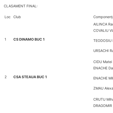
CLASAMENT FINAL:
Loc
Club
Componența
AILINCA Ra
COVALIU Vl
1
CS DINAMO BUC 1
TEODOSIU I
URSACHI R
CIDU Matei
ENACHE Da
2
CSA STEAUA BUC 1
ENACHE Mi
ZMAU Alex
CRUTU Mih
DRAGOMIR 