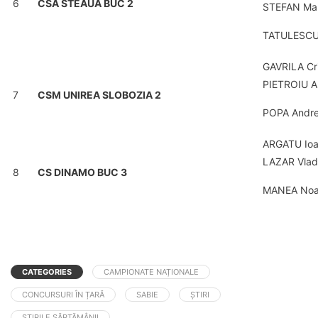
6
CSA STEAUA BUC 2
STEFAN Mar
TATULESCU 
GAVRILA Cri
PIETROIU A
7
CSM UNIREA SLOBOZIA 2
POPA Andre
ARGATU Ioa
LAZAR Vlad
8
CS DINAMO BUC 3
MANEA Noa
CATEGORIES
CAMPIONATE NAȚIONALE
CONCURSURI ÎN ȚARĂ
SABIE
ȘTIRI
ȘTIRILE SĂPTĂMÂNII