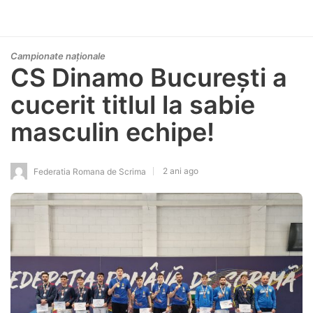
Campionate naționale
CS Dinamo București a
cucerit titlul la sabie
masculin echipe!
2 ani ago
Federatia Romana de Scrima