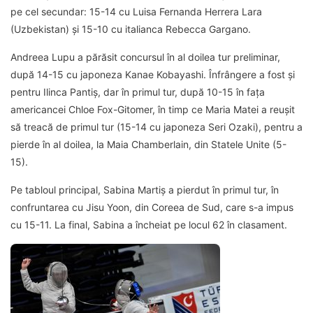
pe cel secundar: 15-14 cu Luisa Fernanda Herrera Lara
(Uzbekistan) și 15-10 cu italianca Rebecca Gargano.
Andreea Lupu a părăsit concursul în al doilea tur preliminar,
după 14-15 cu japoneza Kanae Kobayashi. Înfrângere a fost și
pentru Ilinca Pantiș, dar în primul tur, după 10-15 în fața
americancei Chloe Fox-Gitomer, în timp ce Maria Matei a reușit
să treacă de primul tur (15-14 cu japoneza Seri Ozaki), pentru a
pierde în al doilea, la Maia Chamberlain, din Statele Unite (5-
15).
Pe tabloul principal, Sabina Martiș a pierdut în primul tur, în
confruntarea cu Jisu Yoon, din Coreea de Sud, care s-a impus
cu 15-11. La final, Sabina a încheiat pe locul 62 în clasament.