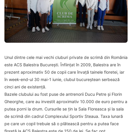
Unul dintre cele mai vechi cluburi private de scrimă din România
este ACS Balestra București. Înființat în 2009, Balestra are în
prezent aproximativ 50 de copii care învață tainele floretei, iar
în week-end-ul 30 mai-1 iunie, clubul bucureștean serbează
cinci ani de existență.
Bazele clubului au fost puse de antrenorii Ducu Petre și Florin
Gheorghe, care au investit aproximativ 10.000 de euro pentru a
putea porni la drum. Cursurile se țin la Sala Floreasca și la sala
de scrimă din cadrul Complexului Sportiv Steaua. Taxa lunară
pe care un copil trebuie să o plătească pentru a putea face
floretă la ACS Balestra este de 150 de lei. Se fac opt