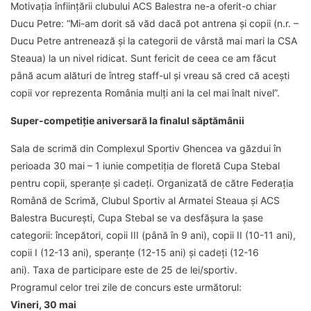
Motivația înființării clubului ACS Balestra ne-a oferit-o chiar
Ducu Petre: “Mi-am dorit să văd dacă pot antrena și copii (n.r. –
Ducu Petre antrenează și la categorii de vârstă mai mari la CSA
Steaua) la un nivel ridicat. Sunt fericit de ceea ce am făcut
până acum alături de întreg staff-ul și vreau să cred că acești
copii vor reprezenta România mulți ani la cel mai înalt nivel”.
Super-competiție aniversară la finalul săptămânii
Sala de scrimă din Complexul Sportiv Ghencea va găzdui în
perioada 30 mai – 1 iunie competiția de floretă Cupa Stebal
pentru copii, speranțe și cadeți. Organizată de către Federația
Română de Scrimă, Clubul Sportiv al Armatei Steaua și ACS
Balestra București, Cupa Stebal se va desfășura la șase
categorii: începători, copii III (până în 9 ani), copii II (10-11 ani),
copii I (12-13 ani), speranțe (12-15 ani) și cadeți (12-16
ani). Taxa de participare este de 25 de lei/sportiv.
Programul celor trei zile de concurs este următorul:
Vineri, 30 mai