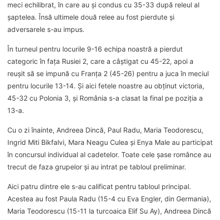
meci echilibrat, în care au și condus cu 35-33 după releul al
șaptelea. Însă ultimele două relee au fost pierdute și
adversarele s-au impus.
În turneul pentru locurile 9-16 echipa noastră a pierdut
categoric în fața Rusiei 2, care a câștigat cu 45-22, apoi a
reușit să se impună cu Franța 2 (45-26) pentru a juca în meciul
pentru locurile 13-14. Și aici fetele noastre au obținut victoria,
45-32 cu Polonia 3, și România s-a clasat la final pe poziția a
13-a.
Cu o zi înainte, Andreea Dincă, Paul Radu, Maria Teodorescu,
Ingrid Miti Bikfalvi, Mara Neagu Culea și Enya Male au participat
în concursul individual al cadetelor. Toate cele șase românce au
trecut de faza grupelor și au intrat pe tabloul preliminar.
Aici patru dintre ele s-au calificat pentru tabloul principal.
Acestea au fost Paula Radu (15-4 cu Eva Engler, din Germania),
Maria Teodorescu (15-11 la turcoaica Elif Su Ay), Andreea Dincă