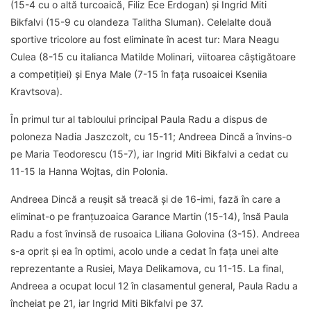
(15-4 cu o altă turcoaică, Filiz Ece Erdogan) și Ingrid Miti
Bikfalvi (15-9 cu olandeza Talitha Sluman). Celelalte două
sportive tricolore au fost eliminate în acest tur: Mara Neagu
Culea (8-15 cu italianca Matilde Molinari, viitoarea câștigătoare
a competiției) și Enya Male (7-15 în fața rusoaicei Kseniia
Kravtsova).
În primul tur al tabloului principal Paula Radu a dispus de
poloneza Nadia Jaszczolt, cu 15-11; Andreea Dincă a învins-o
pe Maria Teodorescu (15-7), iar Ingrid Miti Bikfalvi a cedat cu
11-15 la Hanna Wojtas, din Polonia.
Andreea Dincă a reușit să treacă și de 16-imi, fază în care a
eliminat-o pe franțuzoaica Garance Martin (15-14), însă Paula
Radu a fost învinsă de rusoaica Liliana Golovina (3-15). Andreea
s-a oprit și ea în optimi, acolo unde a cedat în fața unei alte
reprezentante a Rusiei, Maya Delikamova, cu 11-15. La final,
Andreea a ocupat locul 12 în clasamentul general, Paula Radu a
încheiat pe 21, iar Ingrid Miti Bikfalvi pe 37.