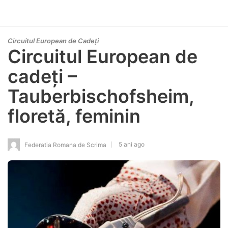
Circuitul European de Cadeți
Circuitul European de
cadeți –
Tauberbischofsheim,
floretă, feminin
5 ani ago
Federatia Romana de Scrima