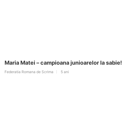
Maria Matei – campioana junioarelor la sabie!
Federatia Romana de Scrima
5 ani