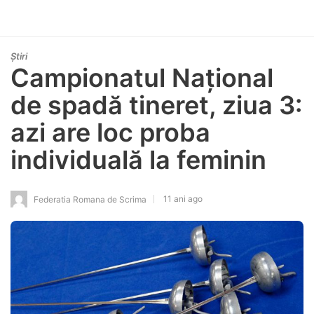
Știri
Campionatul Național
de spadă tineret, ziua 3:
azi are loc proba
individuală la feminin
11 ani ago
Federatia Romana de Scrima