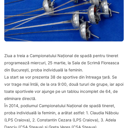
Ziua a treia a Campionatului Național de spadă pentru tineret
programează miercuri, 25 martie, la Sala de Scrimă Floreasca
din București, proba individuală la feminin.
La start se vor prezenta 38 de sportive din întreaga țară. Se
vor trage mai întâi, de la ora 9:00, două tururi de grupe, iar apoi
toate sportivele vor ajunge pe un tablou incomplet de 64, de
eliminare directă.
În 2014, podiumul Campionatului Național de spadă tineret,
proba individuală la feminin, a arătat astfel: 1. Claudia Năboiu
(LPS Craiova), 2. Constantin Cezara (LPS Craiova), 3. Adela
Danciu (CSA Steaua) și Greta Vereș (CSA Steaua).