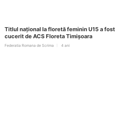
Titlul național la floretă feminin U15 a fost
cucerit de ACS Floreta Timișoara
Federatia Romana de Scrima
4 ani