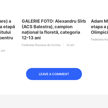
are) a
GALERIE FOTO: Alexandru Sîrb
Adam Mac
ma etapă
(ACS Balestra), campion
etapa a 
itului
național la floretă, categoria
Olimpici
 pentru
12-13 ani
Federatia R
Federatia Romana de Scrima
12 ani
 ani
LEAVE A COMMENT