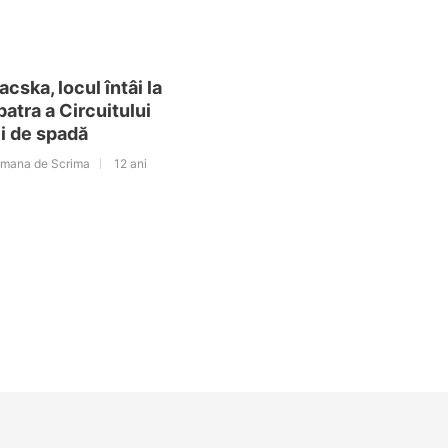
ska, locul întâi la
patra a Circuitului
i de spadă
omana de Scrima
12 ani