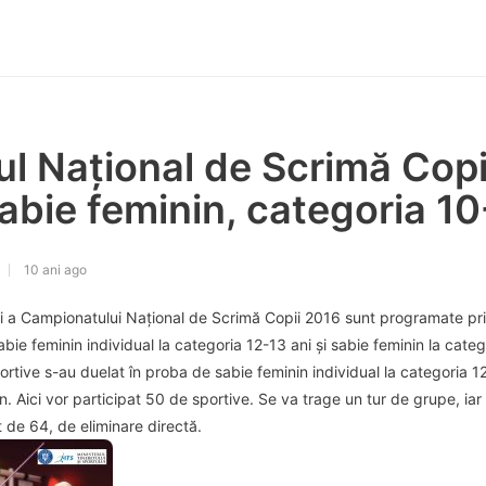
 Național de Scrimă Copii,
abie feminin, categoria 10
10 ani ago
a zi a Campionatului Național de Scrimă Copii 2016 sunt programate p
e feminin individual la categoria 12-13 ani și sabie feminin la categ
rtive s-au duelat în proba de sabie feminin individual la categoria 12
. Aici vor participat 50 de sportive. Se va trage un tur de grupe, iar
 de 64, de eliminare directă.