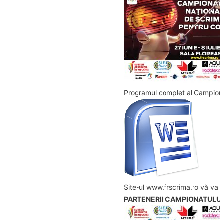
Programul complet al Campiona
Site-ul www.frscrima.ro vă va ț
PARTENERII CAMPIONATULUI