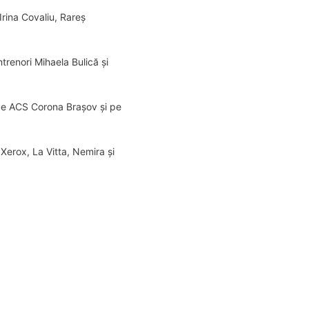
Irina Covaliu, Rareș
renori Mihaela Bulică și
 de ACS Corona Brașov și pe
 Xerox, La Vitta, Nemira și