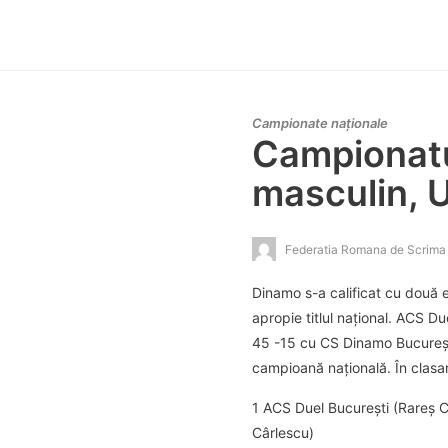
Campionate naționale
Campionatul
masculin, 
Federatia Romana de Scrima
Dinamo s-a calificat cu două e
apropie titlul național. ACS D
45 -15 cu CS Dinamo București
campioană națională. În clasa
1 ACS Duel București (Rareș C
Cârlescu)