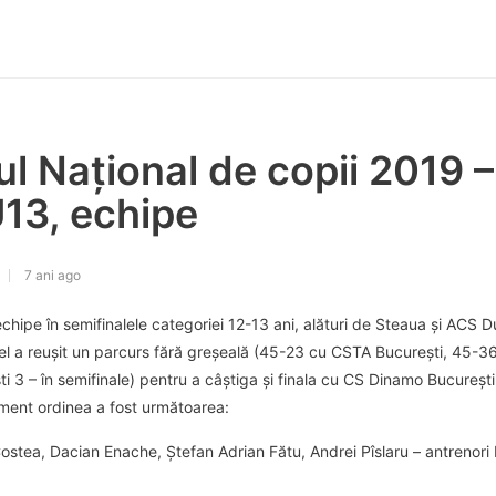
 Național de copii 2019 –
U13, echipe
7 ani ago
chipe în semifinalele categoriei 12-13 ani, alături de Steaua şi ACS Du
uel a reușit un parcurs fără greșeală (45-23 cu CSTA București, 45-3
 3 – în semifinale) pentru a câștiga și finala cu CS Dinamo București
ment ordinea a fost următoarea:
ostea, Dacian Enache, Ștefan Adrian Fătu, Andrei Pîslaru – antrenori