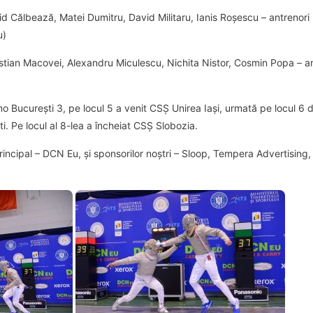
 Călbează, Matei Dumitru, David Militaru, Ianis Roșescu – antrenori 
u)
stian Macovei, Alexandru Miculescu, Nichita Nistor, Cosmin Popa – ant
mo București 3, pe locul 5 a venit CSȘ Unirea Iași, urmată pe locul 6
i. Pe locul al 8-lea a încheiat CSȘ Slobozia.
rincipal – DCN Eu, și sponsorilor noștri – Sloop, Tempera Advertising,