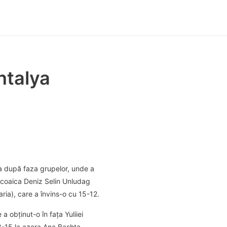
ntalya
ia după faza grupelor, unde a
turcoaica Deniz Selin Unludag
ria), care a învins-o cu 15-12.
a obținut-o în fața Yuliiei
 8-15 la azera Ana Bashta.