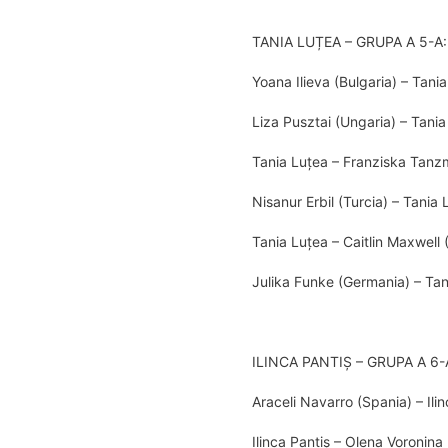
TANIA LUȚEA – GRUPA A 5-A:
Yoana Ilieva (Bulgaria) – Tani
Liza Pusztai (Ungaria) – Tani
Tania Luțea – Franziska Tanzm
Nisanur Erbil (Turcia) – Tania
Tania Luțea – Caitlin Maxwell 
Julika Funke (Germania) – Tan
ILINCA PANTIȘ – GRUPA A 6-
Araceli Navarro (Spania) – Ili
Ilinca Pantiș – Olena Voronina