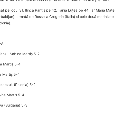
sat pe locul 31, Ilinca Pantiș pe 42, Tania Luțea pe 44, iar Maria Mat
baidjan), urmată de Rossella Gregorio (Italia) și cele două medaliate
lonia).
-A:
jan) – Sabina Martiș 5-2
na Martiș 5-4
a Martiș 5-4
ozaczuk (Polonia) 5-2
bina Martiș 5-4
a (Bulgaria) 5-3