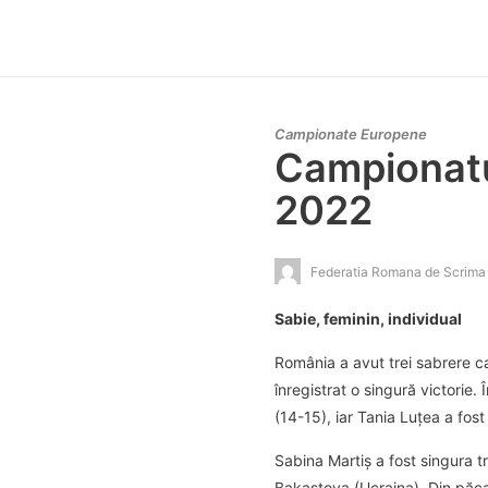
Campionate Europene
Campionatu
2022
Federatia Romana de Scrima
Sabie, feminin, individual
România a avut trei sabrere ca
înregistrat o singură victorie.
(14-15), iar Tania Luțea a fos
Sabina Martiș a fost singura tr
Bakastova (Ucraina). Din păcat