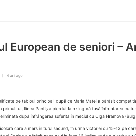
l European de seniori – A
4 ani ago
lificate pe tabloul principal, după ce Maria Matei a părăsit competiț
 În primul tur, Ilinca Pantiș a pierdut la o singură tușă înfruntarea cu 
t eliminată după înfrângerea suferită în meciul cu Olga Hramova (Bulga
icoloră care a mers în turul secund, în urma victoriei cu 15-13 pe care 
e și Sabina a părăsit concursul în faza 16-imilor, unde a pierdut cu