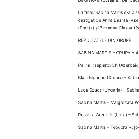
La final, Sabina Martiș s-a cla
câștigat de Anna Bashta (Azer
(Franța) și Zuzanna Cieslar (Po
REZULTATELE DIN GRUPE:
SABINA MARTIȘ – GRUPA A 4
Palina Kaspiarovich (Azerbaid
Klairi Mpenou (Grecia) – Sabi
Luca Szucs (Ungaria) – Sabin
Sabina Martiș – Malgorzata K
Rossella Gregorio (Italia) – Sa
Sabina Martiș – Teodora Vuțov