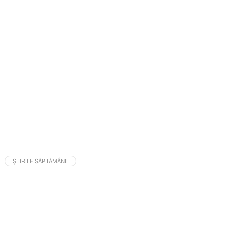
ȘTIRILE SĂPTĂMÂNII