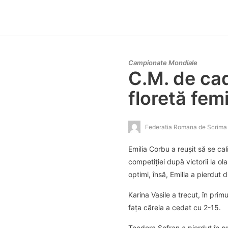
Campionate Mondiale
C.M. de cad
floretă fem
Federatia Romana de Scrima
Emilia Corbu a reușit să se ca
competiției după victorii la ol
optimi, însă, Emilia a pierdut d
Karina Vasile a trecut, în prim
fața căreia a cedat cu 2-15.
Teodora Șofran a pierdut în pr