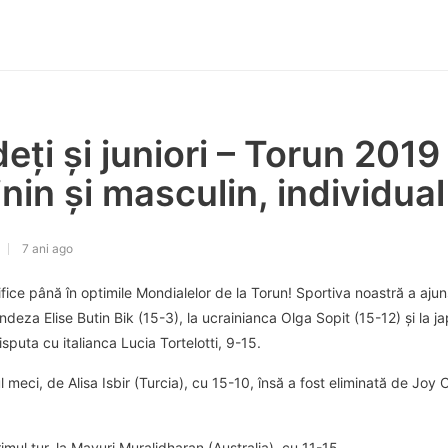
eți și juniori – Torun 2019 
inin și masculin, individual
7 ani ago
lifice până în optimile Mondialelor de la Torun! Sportiva noastră a aju
andeza Elise Butin Bik (15-3), la ucrainianca Olga Sopit (15-12) și la 
isputa cu italianca Lucia Tortelotti, 9-15.
ul meci, de Alisa Isbir (Turcia), cu 15-10, însă a fost eliminată de Joy 
imul tur, la Mayuri Muralidharan (Australia), cu 11-15.