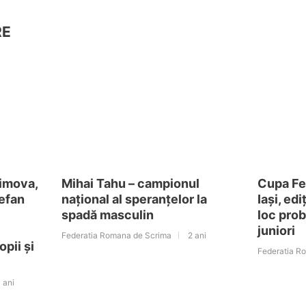
RE
fimova,
Mihai Tahu – campionul
Cupa Fed
efan
național al speranțelor la
Iași, edi
spadă masculin
loc pro
juniori
Federatia Romana de Scrima
2 ani
pii și
Federatia R
 ani