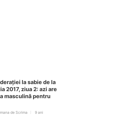
erației la sabie de la
ția 2017, ziua 2: azi are
ba masculină pentru
omana de Scrima
9 ani