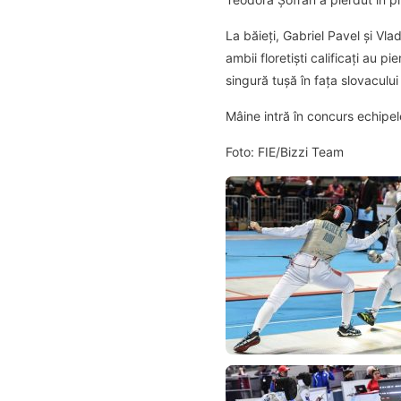
La băieți, Gabriel Pavel și Vla
ambii floretiști calificați au p
singură tușă în fața slovacul
Mâine intră în concurs echipele
Foto: FIE/Bizzi Team