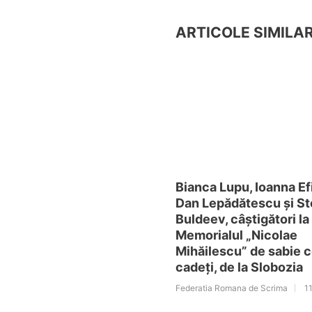
ARTICOLE SIMILA
Bianca Lupu, Ioanna E
Dan Lepădătescu și St
Buldeev, câștigători la
Memorialul „Nicolae
Mihăilescu” de sabie co
cadeți, de la Slobozia
Federatia Romana de Scrima
11