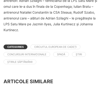
antrenori: Adrian Szilaghi – tehnicianul de la LPS Satu Mare și
omul care le-a dus în finala de la Copenhaga; Iulian Bratu –
antrenorul Nataliei Constantin la CSA Steaua; Rudolf Szabo,
antrenorul care – alături de Adrian Szilaghi – le pregătește la
LPS Satu Mare pe Jazmin Ilyes, Julia Kurtinecz și Johanna
Kurtinecz.
CATEGORIES
CIRCUITUL EUROPEAN DE CADEȚI
CONCURSURI INTERNAȚIONALE
SPADĂ
ȘTIRI
ȘTIRILE SĂPTĂMÂNII
ARTICOLE SIMILARE