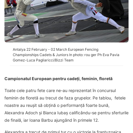
Antalya 22 February - 02 March European Fencing
Championships Cadets & Juniors In photo: rou ger Ph Eva Pavia
Gomez-Luca Pagliaricci/Bizzi Team
Campionatul European pentru cadeți, feminin, floretă
Toate cele patru fete care ne-au reprezentat în concursul
feminin de floretă au trecut de faza grupelor. Pe tablou, fetele
noastre au reușit să obțină o performanță foarte bună,
Alexandra Adoch și Bianca Iubaș calificându-se pentru sferturile
de finală, iar Ioana Barbu ajungând în primele 12.
Alexandra a trecut de primul tur cu o victorie la franțuzoaica