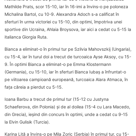
Mathilde Prats, scor 15-10, iar în 16-imi a învins-o pe poloneza
Michalina Bartol, cu 10-9. Alexandra Adoch s-a calificat în
sferturi în urma victoriei cu 15-10, din optimi, împotriva unei
sportive din Ucraina, Ahlaia Broysova, iar aici a cedat cu 5-15 la
italianca Giorgia Ruta.
Bianca a eliminat-o în primul tur pe Szilvia Mahovszkij (Ungaria),
cu 15-4, iar în turul doi a trecut de turcoaica Ayse Aksoy, cu 15-
9. În optimi Bianca a eliminat-o pe Emma Klostermann
(Germania), cu 15-10, iar în sferturi Bianca Iubaș a înfruntat-o
pe viitoarea campioană europeană, turcoaica Alara Atmaca, în
fața căreia a pierdut cu 5-15.
Ioana Barbu a trecut de primul tur (15-12 cu Justyna
Schaeferova, din Polonia) și de al doilea (15-4 cu Lara Macedo,
din Grecia), ieșind din concurs în optimi, unde a cedat cu 9-15
la Elvin Gulisik (Turcia).
Karina Liță a învins-o pe Mila Zoric (Serbia) în primul tur, cu 15-