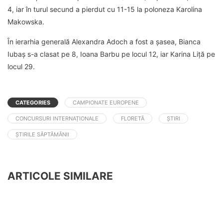
4, iar în turul secund a pierdut cu 11-15 la poloneza Karolina
Makowska.
În ierarhia generală Alexandra Adoch a fost a șasea, Bianca
Iubaș s-a clasat pe 8, Ioana Barbu pe locul 12, iar Karina Liță pe
locul 29.
CATEGORIES
CAMPIONATE EUROPENE
CONCURSURI INTERNAȚIONALE
FLORETĂ
ȘTIRI
ȘTIRILE SĂPTĂMÂNII
ARTICOLE SIMILARE