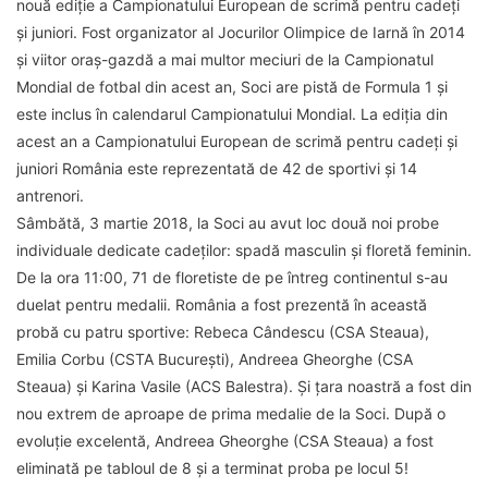
nouă ediție a Campionatului European de scrimă pentru cadeți
și juniori. Fost organizator al Jocurilor Olimpice de Iarnă în 2014
și viitor oraș-gazdă a mai multor meciuri de la Campionatul
Mondial de fotbal din acest an, Soci are pistă de Formula 1 și
este inclus în calendarul Campionatului Mondial. La ediția din
acest an a Campionatului European de scrimă pentru cadeți și
juniori România este reprezentată de 42 de sportivi și 14
antrenori.
Sâmbătă, 3 martie 2018, la Soci au avut loc două noi probe
individuale dedicate cadeților: spadă masculin și floretă feminin.
De la ora 11:00, 71 de floretiste de pe întreg continentul s-au
duelat pentru medalii. România a fost prezentă în această
probă cu patru sportive: Rebeca Cândescu (CSA Steaua),
Emilia Corbu (CSTA București), Andreea Gheorghe (CSA
Steaua) și Karina Vasile (ACS Balestra). Și țara noastră a fost din
nou extrem de aproape de prima medalie de la Soci. După o
evoluție excelentă, Andreea Gheorghe (CSA Steaua) a fost
eliminată pe tabloul de 8 și a terminat proba pe locul 5!