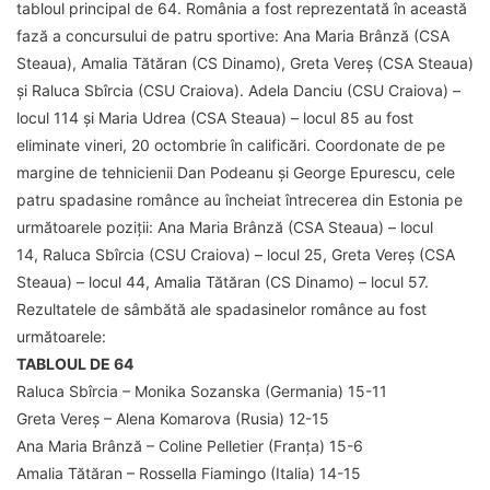
tabloul principal de 64. România a fost reprezentată în această
fază a concursului de patru sportive: Ana Maria Brânză (CSA
Steaua), Amalia Tătăran (CS Dinamo), Greta Vereș (CSA Steaua)
și Raluca Sbîrcia (CSU Craiova). Adela Danciu (CSU Craiova) –
locul 114 și Maria Udrea (CSA Steaua) – locul 85 au fost
eliminate vineri, 20 octombrie în calificări. Coordonate de pe
margine de tehnicienii Dan Podeanu și George Epurescu, cele
patru spadasine românce au încheiat întrecerea din Estonia pe
următoarele poziții: Ana Maria Brânză (CSA Steaua) – locul
14, Raluca Sbîrcia (CSU Craiova) – locul 25, Greta Vereș (CSA
Steaua) – locul 44, Amalia Tătăran (CS Dinamo) – locul 57.
Rezultatele de sâmbătă ale spadasinelor românce au fost
următoarele:
TABLOUL DE 64
Raluca Sbîrcia – Monika Sozanska (Germania) 15-11
Greta Vereș – Alena Komarova (Rusia) 12-15
Ana Maria Brânză – Coline Pelletier (Franța) 15-6
Amalia Tătăran – Rossella Fiamingo (Italia) 14-15