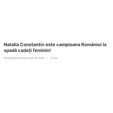
Natalia Constantin este campioana României la
spadă cadeți feminin!
Federatia Romana de Scrima
3 ani