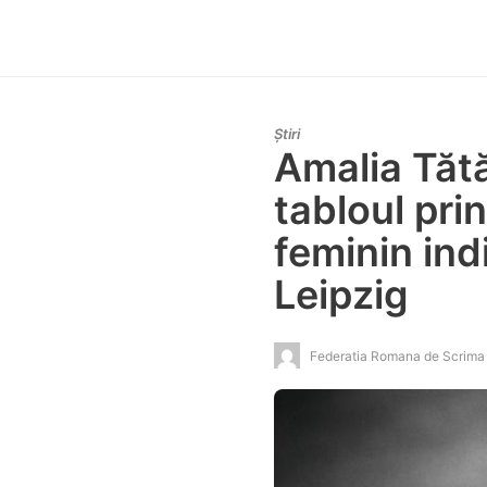
Știri
Amalia Tătă
tabloul pri
feminin ind
Leipzig
Federatia Romana de Scrima