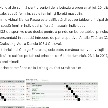
dial de scrimă pentru seniori de la Leipzig a programat joi, 20 iulie 2
uale: spadă feminin, sabie feminin și floretă masculin.
 individual Bianca Pascu este calificată direct pe tabloul principal 
e spadă feminin individual și floretă masculin individual.
 138 de sportive s-au duelat pentru a prinde un loc pe tabloul princi
reprezentată în această întrecere de patru sportive: Amalia Tătăran 
Craiova) și Adela Danciu (CSU Craiova).
ehnicianul George Epurescu, cele patru românce au avut evoluții con
t să se califice pe tabloul principal de 64, de duminică, 23 iulie 2017
 preliminarii.
asinelor românce de la Leipzig au fost următoarele: