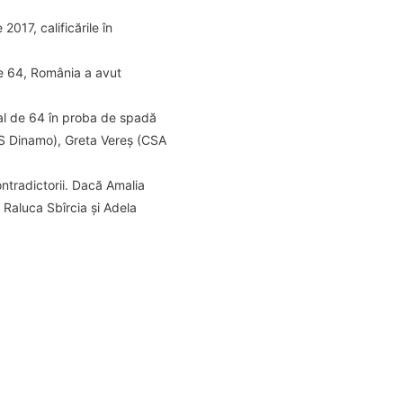
017, calificările în
de 64, România a avut
pal de 64 în proba de spadă
(CS Dinamo), Greta Vereș (CSA
tradictorii. Dacă Amalia
, Raluca Sbîrcia și Adela