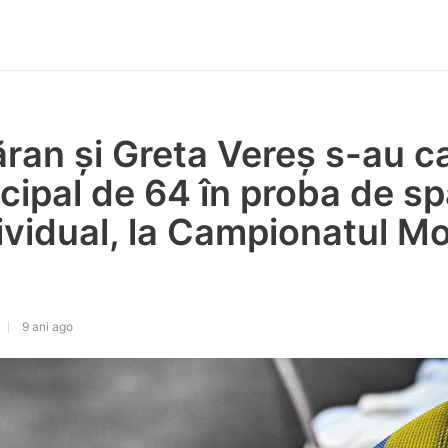
ran și Greta Vereș s-au ca
ncipal de 64 în proba de s
ividual, la Campionatul Mo
9 ani ago