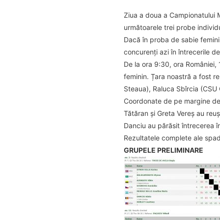
Ziua a doua a Campionatului Mon
următoarele trei probe individ
Dacă în proba de sabie feminin
concurenți azi în întrecerile d
De la ora 9:30, ora României,
feminin. Țara noastră a fost 
Steaua), Raluca Sbîrcia (CSU 
Coordonate de pe margine de t
Tătăran și Greta Vereș au reuși
Danciu au părăsit întrecerea în
Rezultatele complete ale spad
GRUPELE PRELIMINARE