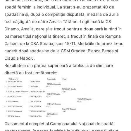
spadă feminin la individual. La start s-au prezentat 40 de
spadasine și, după o competiție disputată, medalia de aur a
fost câștigată de către Amalia Tătăran. Legitimată la CS
Dinamo, Amalia, care și-a trecut pentru a doua oară la rând în
palmares titlul național la tineret, a trecut în finală de Ramona
Calcan, de la CSA Steaua, scor 15-11. Medaliile de bronz le-au
cucerit două spadasine de la CSM Oradea: Bianca Benea și
Claudia Năboiu.
Rezultatele din partea superioară a tabloului de eliminare
directă au fost următoarele:
Clasamentul complet al Campionatului Național de spadă
pentru tineret, în proba feminină la individual, poate fi văzut