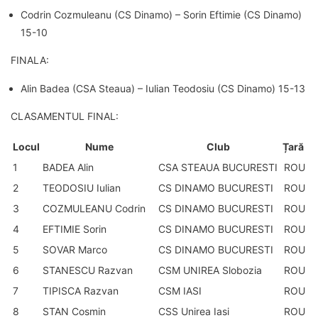
Codrin Cozmuleanu (CS Dinamo) – Sorin Eftimie (CS Dinamo)
15-10
FINALA:
Alin Badea (CSA Steaua) – Iulian Teodosiu (CS Dinamo) 15-13
CLASAMENTUL FINAL:
Locul
Nume
Club
Țară
1
BADEA Alin
CSA STEAUA BUCURESTI
ROU
2
TEODOSIU Iulian
CS DINAMO BUCURESTI
ROU
3
COZMULEANU Codrin
CS DINAMO BUCURESTI
ROU
4
EFTIMIE Sorin
CS DINAMO BUCURESTI
ROU
5
SOVAR Marco
CS DINAMO BUCURESTI
ROU
6
STANESCU Razvan
CSM UNIREA Slobozia
ROU
7
TIPISCA Razvan
CSM IASI
ROU
8
STAN Cosmin
CSS Unirea Iasi
ROU