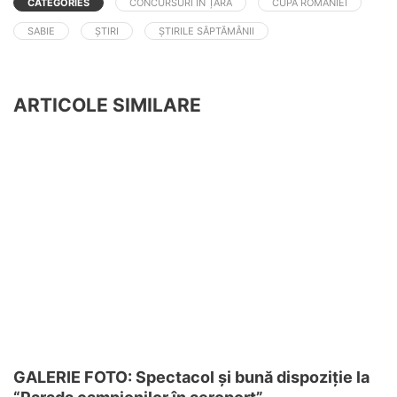
CATEGORIES
CONCURSURI ÎN ȚARĂ
CUPA ROMÂNIEI
SABIE
ȘTIRI
ȘTIRILE SĂPTĂMÂNII
ARTICOLE SIMILARE
GALERIE FOTO: Spectacol și bună dispoziție la