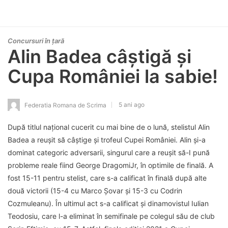
Concursuri în țară
Alin Badea câștigă și
Cupa României la sabie!
5 ani ago
Federatia Romana de Scrima
După titlul național cucerit cu mai bine de o lună, stelistul Alin
Badea a reușit să câștige și trofeul Cupei României. Alin și-a
dominat categoric adversarii, singurul care a reușit să-I pună
probleme reale fiind George DragomiJr, în optimile de finală. A
fost 15-11 pentru stelist, care s-a calificat în finală după alte
două victorii (15-4 cu Marco Șovar și 15-3 cu Codrin
Cozmuleanu). În ultimul act s-a calificat și dinamovistul Iulian
Teodosiu, care l-a eliminat în semifinale pe colegul său de club