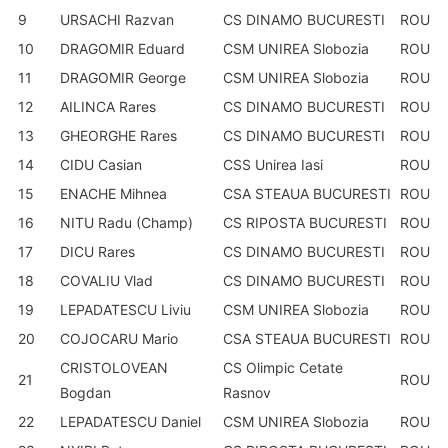
9
URSACHI Razvan
CS DINAMO BUCURESTI
ROU
10
DRAGOMIR Eduard
CSM UNIREA Slobozia
ROU
11
DRAGOMIR George
CSM UNIREA Slobozia
ROU
12
AILINCA Rares
CS DINAMO BUCURESTI
ROU
13
GHEORGHE Rares
CS DINAMO BUCURESTI
ROU
14
CIDU Casian
CSS Unirea Iasi
ROU
15
ENACHE Mihnea
CSA STEAUA BUCURESTI
ROU
16
NITU Radu (Champ)
CS RIPOSTA BUCURESTI
ROU
17
DICU Rares
CS DINAMO BUCURESTI
ROU
18
COVALIU Vlad
CS DINAMO BUCURESTI
ROU
19
LEPADATESCU Liviu
CSM UNIREA Slobozia
ROU
20
COJOCARU Mario
CSA STEAUA BUCURESTI
ROU
CRISTOLOVEAN
CS Olimpic Cetate
21
ROU
Bogdan
Rasnov
22
LEPADATESCU Daniel
CSM UNIREA Slobozia
ROU