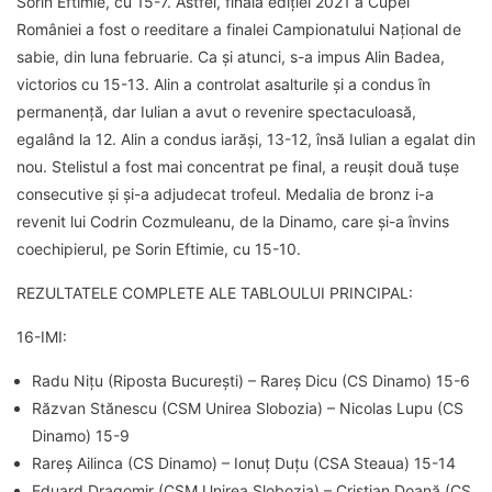
Sorin Eftimie, cu 15-7. Astfel, finala ediției 2021 a Cupei
României a fost o reeditare a finalei Campionatului Național de
sabie, din luna februarie. Ca și atunci, s-a impus Alin Badea,
victorios cu 15-13. Alin a controlat asalturile și a condus în
permanență, dar Iulian a avut o revenire spectaculoasă,
egalând la 12. Alin a condus iarăși, 13-12, însă Iulian a egalat din
nou. Stelistul a fost mai concentrat pe final, a reușit două tușe
consecutive și și-a adjudecat trofeul. Medalia de bronz i-a
revenit lui Codrin Cozmuleanu, de la Dinamo, care și-a învins
coechipierul, pe Sorin Eftimie, cu 15-10.
REZULTATELE COMPLETE ALE TABLOULUI PRINCIPAL:
16-IMI:
Radu Nițu (Riposta București) – Rareș Dicu (CS Dinamo) 15-6
Răzvan Stănescu (CSM Unirea Slobozia) – Nicolas Lupu (CS
Dinamo) 15-9
Rareș Ailinca (CS Dinamo) – Ionuț Duțu (CSA Steaua) 15-14
Eduard Dragomir (CSM Unirea Slobozia) – Cristian Doană (CS