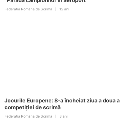
“Parada campionilor în aeroport”
Federatia Romana de Scrima
12 ani
Jocurile Europene: S-a încheiat ziua a doua a
competiției de scrimă
Federatia Romana de Scrima
3 ani