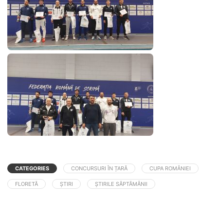
CATEGORIES
CONCURSURI ÎN ȚARĂ
CUPA ROMÂNIEI
FLORETĂ
ȘTIRI
ȘTIRILE SĂPTĂMÂNII