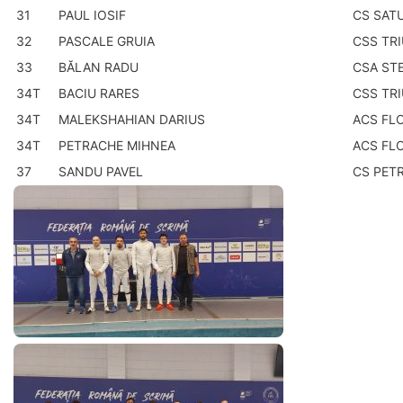
31
PAUL IOSIF
CS SAT
32
PASCALE GRUIA
CSS TR
33
BĂLAN RADU
CSA ST
34T
BACIU RARES
CSS TR
34T
MALEKSHAHIAN DARIUS
ACS FL
34T
PETRACHE MIHNEA
ACS FL
37
SANDU PAVEL
CS PET