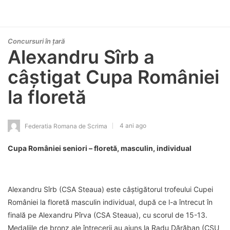
Concursuri în țară
Alexandru Sîrb a
câștigat Cupa României
la floretă
4 ani ago
Federatia Romana de Scrima
Cupa României seniori – floretă, masculin, individual
Alexandru Sîrb (CSA Steaua) este câștigătorul trofeului Cupei
României la floretă masculin individual, după ce l-a întrecut în
finală pe Alexandru Pîrva (CSA Steaua), cu scorul de 15-13.
Medaliile de bronz ale întrecerii au ajuns la Radu Dărăban (CSU