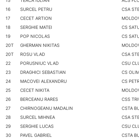
15
TEACA IULIAN
ACS FL
16
SURCEL PETRU
CSA ST
17
CECET ARTION
MOLDO
18
SERGHIE MATEI
CS SAT
19
POP NICOLAS
CS SAT
20T
GHERMAN NIKITAS
MOLDO
20T
ROSU VLAD
CSA ST
22
PORUSNIUC VLAD
CSU CL
23
DRAGHICI SEBASTIAN
CS OLI
24
MACOVEI ALEXANDRU
CS PET
25
CECET NIKITA
MOLDO
26
BERCEANU RARES
CSS TR
27
CHIRNOGEANU MADALIN
CSTA B
28
SURCEL MIHNEA
CSA ST
29
SERGHIE LUCAS
CSU CL
30
PAVEL GABRIEL
CSTA B