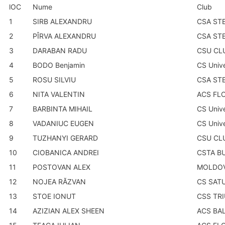
lOC
Nume
Club
1
SIRB ALEXANDRU
CSA ST
2
PÎRVA ALEXANDRU
CSA ST
3
DARABAN RADU
CSU CL
4
BODO Benjamin
CS Unive
5
ROSU SILVIU
CSA ST
6
NITA VALENTIN
ACS FL
7
BARBINTA MIHAIL
CS Unive
8
VADANIUC EUGEN
CS Unive
9
TUZHANYI GERARD
CSU CL
10
CIOBANICA ANDREI
CSTA B
11
POSTOVAN ALEX
MOLDO
12
NOJEA RĂZVAN
CS SAT
13
STOE IONUT
CSS TR
14
AZIZIAN ALEX SHEEN
ACS BA