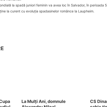
ială la spadă juniori feminin va avea loc în Salvador, în perioada 
 ține la curent cu evoluția spadasinelor românce la Laupheim.
RE
 Cupa
La Mulți Ani, domnule
CS Dinam
vdiv!
Alexandru Nilca!
sabie ti