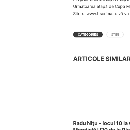
Următoarea etapă de Cupă Mond
Site-ul www.frscrima.ro vă va
CATEGORIES
ȘTIRI
ARTICOLE SIMILA
Radu Nițu – locul 10 la
Mondială U20 de la Plo