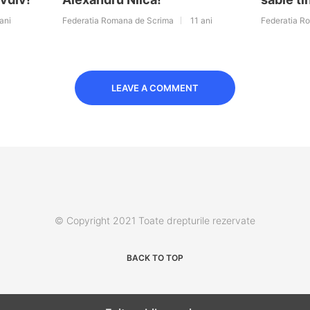
ani
Federatia Romana de Scrima
11 ani
Federatia R
LEAVE A COMMENT
© Copyright 2021 Toate drepturile rezervate
BACK TO TOP