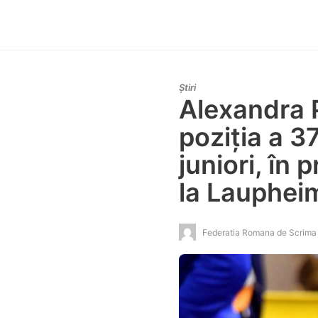
Știri
Alexandra 
poziția a 3
juniori, în
la Lauphei
Federatia Romana de Scrima