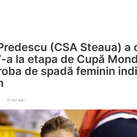
Predescu (CSA Steaua) a 
7-a la etapa de Cupă Mond
 proba de spadă feminin ind
m
10 ani ago