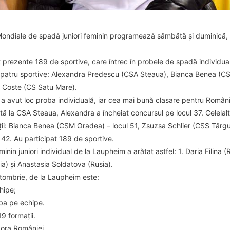
ondiale de spadă juniori feminin programează sâmbătă și duminică, 
 prezente 189 de sportive, care întrec în probele de spadă individu
 patru sportive: Alexandra Predescu (CSA Steaua), Bianca Benea (C
 Coste (CS Satu Mare).
 avut loc proba individuală, iar cea mai bună clasare pentru Români
ă la CSA Steaua, Alexandra a încheiat concursul pe locul 37. Celelal
ții: Bianca Benea (CSM Oradea) – locul 51, Zsuzsa Schlier (CSS Târgu
42. Au participat 189 de sportive.
in juniori individual de la Laupheim a arătat astfel: 1. Daria Filina (
lia) și Anastasia Soldatova (Rusia).
tombrie, de la Laupheim este:
hipe;
oba pe echipe.
9 formații.
ora României.