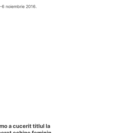
5-6 noiembrie 2016.
o a cucerit titlul la
neret echipe feminin