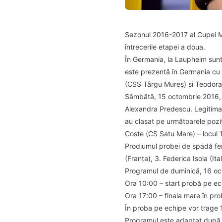
Sezonul 2016-2017 al Cupei M
întrecerile etapei a doua.
În Germania, la Laupheim sunt
este prezentă în Germania cu
(CSS Târgu Mureș) și Teodora
Sâmbătă, 15 octombrie 2016, a
Alexandra Predescu. Legitimat
au clasat pe următoarele pozi
Coste (CS Satu Mare) – locul 1
Prodiumul probei de spadă femin
(Franța), 3. Federica Isola (Ita
Programul de duminică, 16 oc
Ora 10:00 – start probă pe ec
Ora 17:00 – finala mare în pr
În proba pe echipe vor trage 1
Programul este adaptat după 