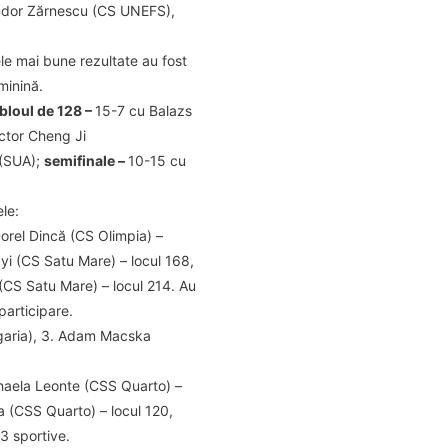
Tudor Zărnescu (CS UNEFS),
le mai bune rezultate au fost
minină.
bloul de 128 –
15-7 cu Balazs
ctor Cheng Ji
 (SUA);
semifinale –
10-15 cu
le:
orel Dincă (CS Olimpia) –
yi (CS Satu Mare) – locul 168,
CS Satu Mare) – locul 214. Au
participare.
Ungaria), 3. Adam Macska
ihaela Leonte (CSS Quarto) –
a (CSS Quarto) – locul 120,
3 sportive.