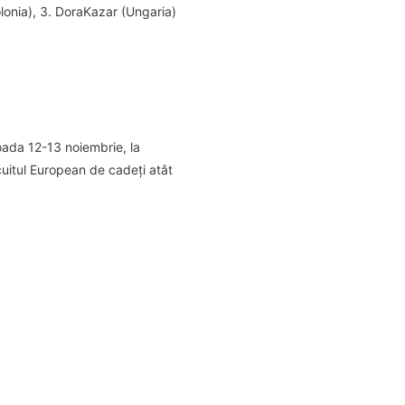
olonia), 3. DoraKazar (Ungaria)
oada 12-13 noiembrie, la
cuitul European de cadeți atât