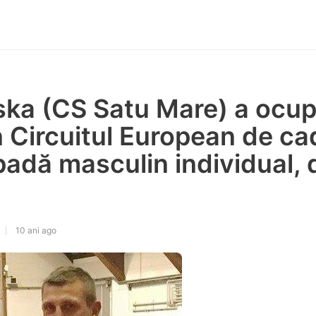
a (CS Satu Mare) a ocupat
n Circuitul European de cad
adă masculin individual, 
10 ani ago