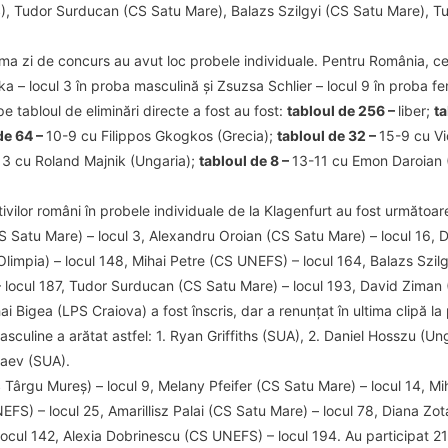
), Tudor Surducan (CS Satu Mare), Balazs Szilgyi (CS Satu Mare), 
ma zi de concurs au avut loc probele individuale. Pentru România, ce
 – locul 3 în proba masculină și Zsuzsa Schlier – locul 9 în proba fe
 tabloul de eliminări directe a fost au fost:
tabloul de 256 –
liber;
ta
de 64 –
10-9 cu Filippos Gkogkos (Grecia);
tabloul de 32 –
15-9 cu Vi
13 cu Roland Majnik (Ungaria);
tabloul de 8 –
13-11 cu Emon Daroian
ivilor români în probele individuale de la Klagenfurt au fost următoare
Satu Mare) – locul 3, Alexandru Oroian (CS Satu Mare) – locul 16, D
limpia) – locul 148, Mihai Petre (CS UNEFS) – locul 164, Balazs Szilg
locul 187, Tudor Surducan (CS Satu Mare) – locul 193, David Ziman (
ai Bigea (LPS Craiova) a fost înscris, dar a renunțat în ultima clipă la 
sculine a arătat astfel: 1. Ryan Griffiths (SUA), 2. Daniel Hosszu (
yaev (SUA).
 Târgu Mureș) – locul 9, Melany Pfeifer (CS Satu Mare) – locul 14, M
EFS) – locul 25, Amarillisz Palai (CS Satu Mare) – locul 78, Diana Zot
locul 142, Alexia Dobrinescu (CS UNEFS) – locul 194. Au participat 21