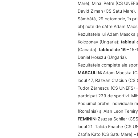
Mare), Mihai Petre (CS UNEFS
David Ziman (CS Satu Mare).
Sâmbătă, 29 octombrie, în pri
obținute de către Adam Macska
Rezultatele lui Adam Mascka pe
Kolczonay (Ungaria);
tabloul 
(Canada);
tabloul de 16 –
15-
Daniel Hosszu (Ungaria).
Rezultatele complete ale sport
MASCULIN:
Adam Macska (CS 
locul 47, Răzvan Crăciun (CS O
Tudor Zărnescu (CS UNEFS) – 
participat 239 de sportivi. Mih
Podiumul probei individuale ma
(România) și Alan Leon Temir
FEMININ:
Zsuzsa Schlier (CSS
locul 21, Talida Enache (CS UN
Zsofia Kato (CS Satu Mare) – 