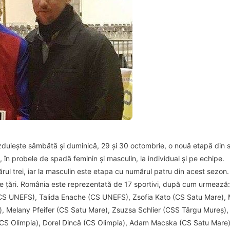
zduiește sâmbătă și duminică, 29 și 30 octombrie, o nouă etapă din 
, în probele de spadă feminin și masculin, la individual și pe echipe.
ul trei, iar la masculin este etapa cu numărul patru din acest sezon. 
 de țări. România este reprezentată de 17 sportivi, după cum urmează:
CS UNEFS), Talida Enache (CS UNEFS), Zsofia Kato (CS Satu Mare), 
e), Melany Pfeifer (CS Satu Mare), Zsuzsa Schlier (CSS Târgu Mureș)
CS Olimpia), Dorel Dincă (CS Olimpia), Adam Macska (CS Satu Mare)