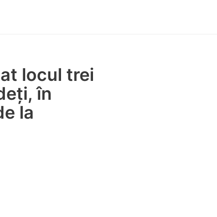
 locul trei
eți, în
de la