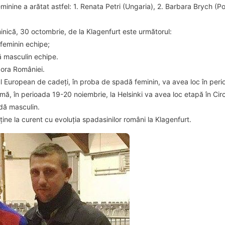
minine a arătat astfel: 1. Renata Petri (Ungaria), 2. Barbara Brych (P
ică, 30 octombrie, de la Klagenfurt este următorul:
feminin echipe;
ă masculin echipe.
ora României.
l European de cadeți, în proba de spadă feminin, va avea loc în peri
ă, în perioada 19-20 noiembrie, la Helsinki va avea loc etapă în Cir
adă masculin.
ține la curent cu evoluția spadasinilor români la Klagenfurt.