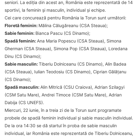
seniori. La ediția din acest an, România este reprezentată de 14
sportivi, la feminin și masculin, individual și echipe.
Cei care concurează pentru România la Torun sunt următorii:
Floretă feminin:
Mălina Călugăreanu (CSA Steaua);
Sabie feminin:
Bianca Pascu (CS Dinamo);
Spadă feminin:
Ana Maria Popescu (CSA Steaua), Simona
Gherman (CSA Steaua), Simona Pop (CSA Steaua), Loredana
Dinu (CS Dinamo);
Sabie masculin:
Tiberiu Dolniceanu (CS Dinamo), Alin Badea
(CSA Steaua), Iulian Teodosiu (CS Dinamo), Ciprian Gălățanu
(CS Dinamo);
Spadă masculin:
Alin Mitrică (CSU Craiova), Adrian Szilagyi
(CSM Satu Mare), Andrei Timoce (CSM Satu Mare), Adrian
Dabija (CS UNEFS).
Miercuri, 22 iunie, în a treia zi de la Torun sunt programate
probele de spadă feminin individual și sabie masculin individual.
De la ora 14:30 se dă startul în proba de sabie masculin
individual, iar România este reprezentată de Tiberiu Dolniceanu,