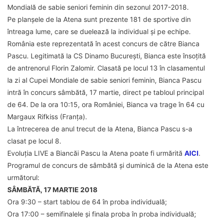
Mondială de sabie seniori feminin din sezonul 2017-2018.
Pe planșele de la Atena sunt prezente 181 de sportive din
întreaga lume, care se duelează la individual și pe echipe.
România este reprezentată în acest concurs de către Bianca
Pascu. Legitimată la CS Dinamo București, Bianca este însoțită
de antrenorul Florin Zalomir. Clasată pe locul 13 în clasamentul
la zi al Cupei Mondiale de sabie seniori feminin, Bianca Pascu
intră în concurs sâmbătă, 17 martie, direct pe tabloul principal
de 64. De la ora 10:15, ora României, Bianca va trage în 64 cu
Margaux Rifkiss (Franța).
La întrecerea de anul trecut de la Atena, Bianca Pascu s-a
clasat pe locul 8.
Evoluția LIVE a Biancăi Pascu la Atena poate fi urmărită
AICI
.
Programul de concurs de sâmbătă și duminică de la Atena este
următorul:
SÂMBĂTĂ, 17 MARTIE 2018
Ora 9:30 – start tablou de 64 în proba individuală;
Ora 17:00 – semifinalele și finala proba în proba individuală;