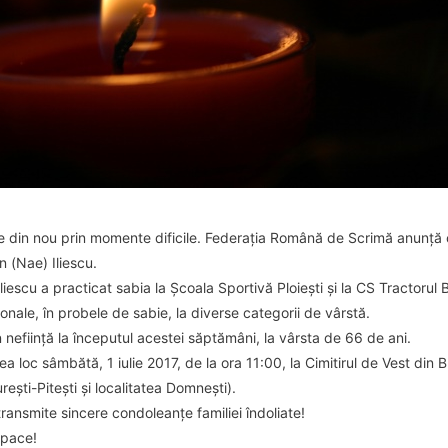
e din nou prin momente dificile. Federația Română de Scrimă anunță c
n (Nae) Iliescu.
iescu a practicat sabia la Școala Sportivă Ploiești și la CS Tractorul 
nale, în probele de sabie, la diverse categorii de vârstă.
n neființă la începutul acestei săptămâni, la vârsta de 66 de ani.
 loc sâmbătă, 1 iulie 2017, de la ora 11:00, la Cimitirul de Vest din
ești-Pitești și localitatea Domnești).
ansmite sincere condoleanțe familiei îndoliate!
 pace!