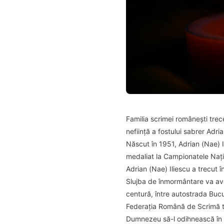
Familia scrimei românești trec
neființă a fostului sabrer Adria
Născut în 1951, Adrian (Nae) Il
medaliat la Campionatele Națio
Adrian (Nae) Iliescu a trecut î
Slujba de înmormântare va avea
centură, între autostrada Bucur
Federația Română de Scrimă tr
Dumnezeu să-l odihnească în