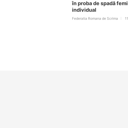
în proba de spadă femi
individual
Federatia Romana de Scrima
11