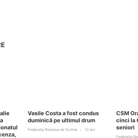
RE
alie
Vasile Costa a fost condus
CSM Ora
ia
duminică pe ultimul drum
cinci la
ionatul
seniori
Federatia Romana de Scrima
12 ani
cenza,
Federatia R