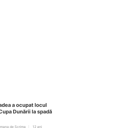
dea a ocupat locul
 Cupa Dunării la spadă
omana de Scrima
12 ani