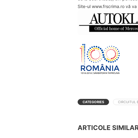
Site-ul www.frscrima.ro vă va 
CATEGORIES
CIRCUITUL 
ARTICOLE SIMILA