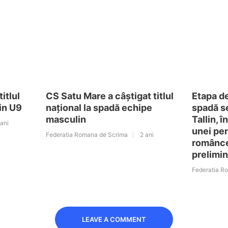
itlul
CS Satu Mare a câștigat titlul
Etapa d
nin U9
național la spadă echipe
spadă se
masculin
Tallin, 
 ani
unei pen
Federatia Romana de Scrima
2 ani
românce
prelimin
Federatia R
LEAVE A COMMENT