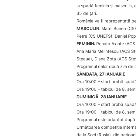
la spadă feminin și masculin, 
35 de țări.
România va fi reprezentată p
MASCULIN:
Matei Bunea (CSS
Petre (CS UNEFS), Daniel Po
FEMININ:
Renata Axinte (ACS 
Ana Maria Melintescu (ACS Ste
Steaua), Diana Zota (ACS Stes
Programul celor două zile de 
SÂMBĂTĂ, 27 IANUARIE
Ora 10:00 – start probă spad
Ora 19:00 – tabloul de 8, semi
DUMINICĂ, 28 IANUARIE
Ora 10:00 – start probă spadă
Ora 19:00 – tabloul de 8, semi
Programul este adaptat după 
Următoarea competiție interna
de la Soci (Rusia), din perioa