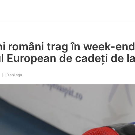
i români trag în week-end
ul European de cadeți de l
9 ani ago