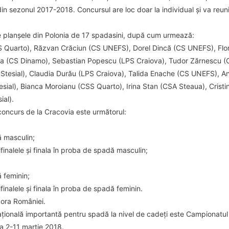
din sezonul 2017-2018. Concursul are loc doar la individual și va reuni
e planșele din Polonia de 17 spadasini, după cum urmează:
 Quarto), Răzvan Crăciun (CS UNEFS), Dorel Dincă (CS UNEFS), Flor
pa (CS Dinamo), Sebastian Popescu (LPS Craiova), Tudor Zărnescu 
Stesial), Claudia Durău (LPS Craiova), Talida Enache (CS UNEFS), An
sial), Bianca Moroianu (CSS Quarto), Irina Stan (CSA Steaua), Crist
ial).
concurs de la Cracovia este următorul:
ă masculin;
finalele și finala în proba de spadă masculin;
 feminin;
finalele și finala în proba de spadă feminin.
ora României.
țională importantă pentru spadă la nivel de cadeți este Campionatul 
da 2-11 martie 2018.