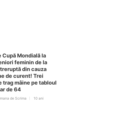
e Cupă Mondială la
niori feminin de la
întreruptă din cauza
e de curent! Trei
 trag mâine pe tabloul
ar de 64
omana de Scrima
10 ani