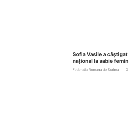
Sofia Vasile a câștigat t
național la sabie femi
Federatia Romana de Scrima
3