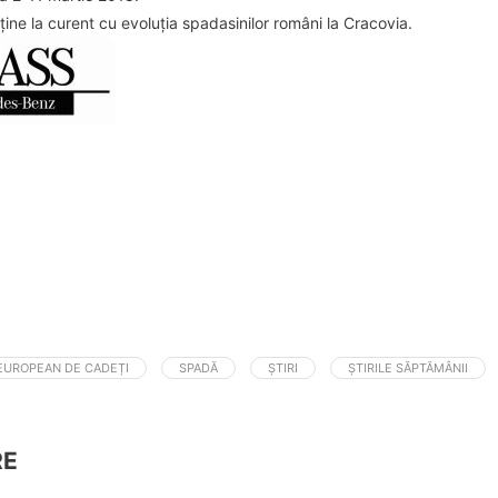
ține la curent cu evoluția spadasinilor români la Cracovia.
EUROPEAN DE CADEȚI
SPADĂ
ȘTIRI
ȘTIRILE SĂPTĂMÂNII
RE