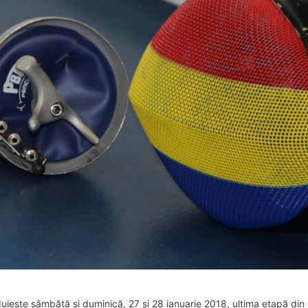
iește sâmbătă și duminică, 27 și 28 ianuarie 2018, ultima etapă din 